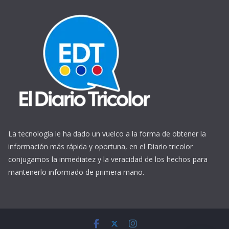
La tecnología le ha dado un vuelco a la forma de obtener la
información más rápida y oportuna, en el Diario tricolor
conjugamos la inmediatez y la veracidad de los hechos para
mantenerlo informado de primera mano.
https://www.ReplicasCheapWatches.com/
www.allwatchtrade.ru