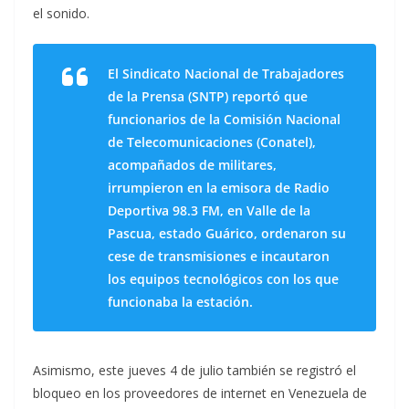
el sonido.
El Sindicato Nacional de Trabajadores
de la Prensa (SNTP) reportó que
funcionarios de la Comisión Nacional
de Telecomunicaciones (Conatel),
acompañados de militares,
irrumpieron en la emisora de Radio
Deportiva 98.3 FM, en Valle de la
Pascua, estado Guárico, ordenaron su
cese de transmisiones e incautaron
los equipos tecnológicos con los que
funcionaba la estación.
Asimismo, este jueves 4 de julio también se registró el
bloqueo en los proveedores de internet en Venezuela de