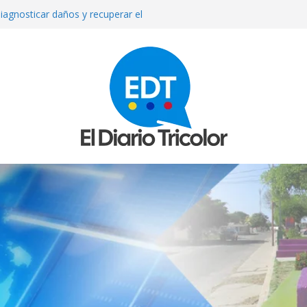
iagnosticar daños y recuperar el
l
que reparan más de 13 mil
los sismos
e septiembre anuncia el Ministerio
ue asesinada de un disparo durante
sto exige su madre
mexicana Valeria Márquez: detienen a
tor del crimen y surgen nuevos