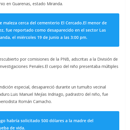
nio en Guarenas, estado Miranda.
de maleza cerca del cementerio El Cercado.El menor de
ez, fue reportado como desaparecido en el sector Las
anda, el miércoles 19 de junio a las 3:00 pm.
scubierto por comisiones de la PNB, adscritas a la División de
Investigaciones Penales.El cuerpo del niño presentaba múltiples
ndición especial, desapareció durante un tumulto vecinal
duro.Luis Manuel Mejías Indriago, padrastro del niño, fue
l periodista Román Camacho.
ago habría solicitado 500 dólares a la madre del
eba de vida.