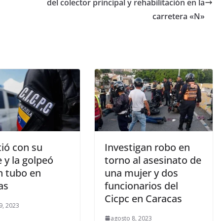
del colector principal y rehabilitación en la
carretera «N»
tió con su
Investigan robo en
 y la golpeó
torno al asesinato de
n tubo en
una mujer y dos
as
funcionarios del
Cicpc en Caracas
9, 2023
agosto 8, 2023