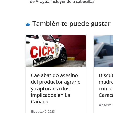
de Aragua incluyendo a cabecillas
También te puede gustar
Cae abatido asesino
Discu
del productor agrario
madre
y capturan a dos
con u
implicados en La
Carac
Cañada
agosto 
agosto 9, 2023