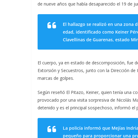
de nueve años que había desaparecido el 19 de ju
El hallazgo se realizó en una zona 
edad, identificado como Keiner Pér
Clavellinas de Guarenas, estado Mir
El cuerpo, ya en estado de descomposición, fue de
Extorsión y Secuestros, junto con la Dirección de 
marcas de golpes.
Según reseñó El Pitazo, Keiner, quien tenía una co
provocado por una visita sorpresiva de Nicolás Ma
detenido y es el principal sospechoso, informó e
La policía informó que Mejías Indri
pequeño para proporcionar una pru