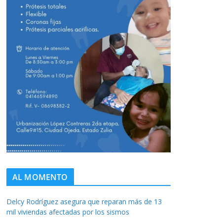
AL MOMENTO
Delcy Rodríguez asegura que reparan más de 13
mil viviendas afectadas por los sismos