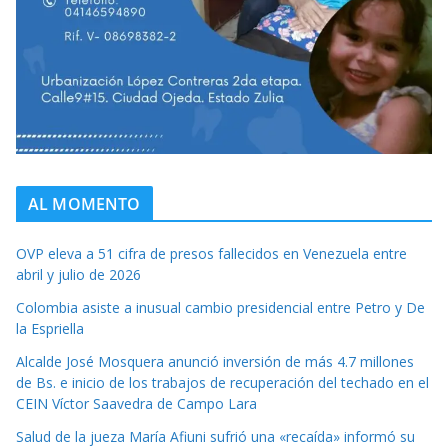
AL MOMENTO
OVP eleva a 51 cifra de presos fallecidos en Venezuela entre
abril y julio de 2026
Colombia asiste a inusual cambio presidencial entre Petro y De
la Espriella
Alcalde José Mosquera anunció inversión de más 4.7 millones
de Bs. e inicio de los trabajos de recuperación del techado en el
CEIN Víctor Saavedra de Campo Lara
Salud de la jueza María Afiuni sufrió una «recaída» informó su