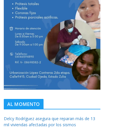
AL MOMENTO
Delcy Rodríguez asegura que reparan más de 13
mil viviendas afectadas por los sismos