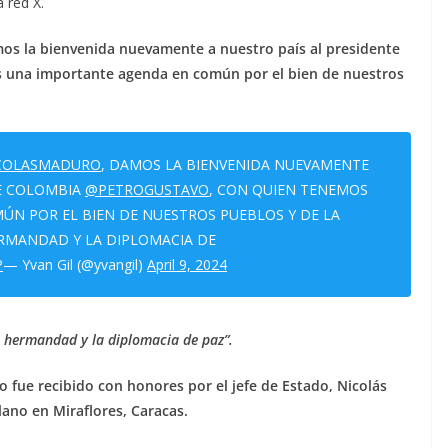
a red X.
os la bienvenida nuevamente a nuestro país al presidente
 una importante agenda en común por el bien de nuestros
COLASMADURO
, DAMOS LA BIENVENIDA NUEVAMENTE
DE COLOMBIA
@PETROGUSTAVO
, CON QUIEN TENEMOS
N POR EL BIEN DE NUESTROS PUEBLOS Y DE LA
ERMANDAD Y LA DIPLOMACIA DE
P
— Yvan Gil (@yvangil)
April 9, 2024
la hermandad y la diplomacia de paz”.
 fue recibido con honores por el jefe de Estado, Nicolás
ano en Miraflores, Caracas.