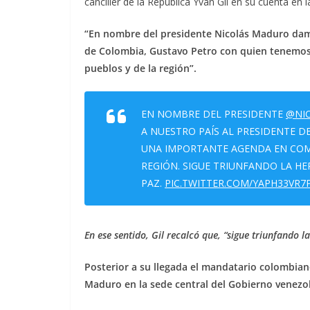
canciller de la República Yván Gil en su cuenta en l
“En nombre del presidente Nicolás Maduro dam
de Colombia, Gustavo Petro con quien tenemos
pueblos y de la región”.
EN NOMBRE DEL PRESIDENTE
@NI
A NUESTRO PAÍS AL PRESIDENTE 
UNA IMPORTANTE AGENDA EN COMÚ
REGIÓN. SIGUE TRIUNFANDO LA H
PAZ.
PIC.TWITTER.COM/YAPH33VR7
En ese sentido, Gil recalcó que, “sigue triunfando 
Posterior a su llegada el mandatario colombiano
Maduro en la sede central del Gobierno venezol