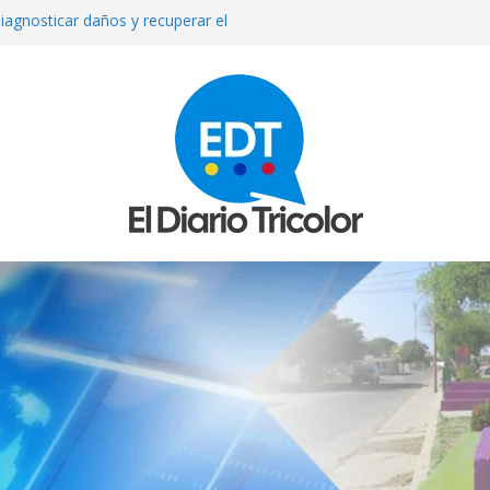
iagnosticar daños y recuperar el
l
que reparan más de 13 mil
los sismos
e septiembre anuncia el Ministerio
ue asesinada de un disparo durante
sto exige su madre
mexicana Valeria Márquez: detienen a
tor del crimen y surgen nuevos