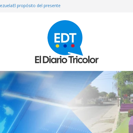
ezuelaEl propósito del presente
plicados en el sicariato del
cenzo Cárcamo en La Concepción
s detenido en Perú tras muerte de
riña
ras perder el control de su moto
uetas” en Falcón
 en varios estados por el paso de