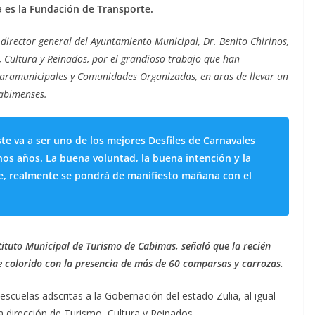
a es la Fundación de Transporte.
 director general del Ayuntamiento Municipal, Dr. Benito Chirinos,
o, Cultura y Reinados, por el grandioso trabajo que han
 paramunicipales y Comunidades Organizadas, en aras de llevar un
cabimenses.
te va a ser uno de los mejores Desfiles de Carnavales
s años. La buena voluntad, la buena intención y la
e, realmente se pondrá de manifiesto mañana con el
tituto Municipal de Turismo de Cabimas, señaló que la recién
de colorido con la presencia de más de 60 comparsas y carrozas.
escuelas adscritas a la Gobernación del estado Zulia, al igual
a dirección de Turismo, Cultura y Reinados.