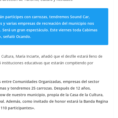
n partícipes con carrozas, tendremos Sound Car,
 y varias empresas de recreación del municipio nos
 Será un gran espectáculo. Este viernes toda Cabimas
d», señaló Ocando.
e Cultura, María Inciarte, añadió que el desfile estará lleno de
25 instituciones educativas que estarán compitiendo por
s entre Comunidades Organizadas, empresas del sector
imas y tendremos 25 carrozas. Después de 12 años,
ow de nuestro municipio, propia de la Casa de la Cultura,
naval. Además, como invitado de honor estará la Banda Regina
 110 participantes».