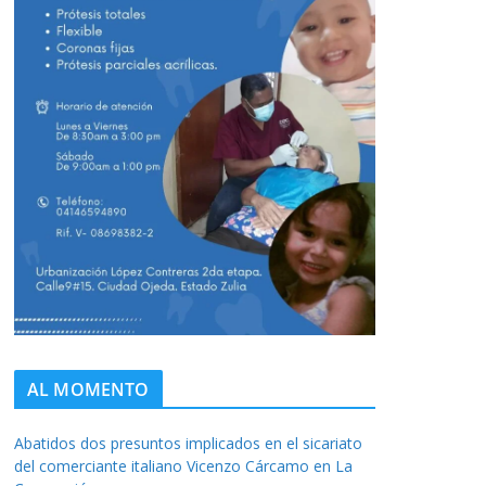
AL MOMENTO
Abatidos dos presuntos implicados en el sicariato
del comerciante italiano Vicenzo Cárcamo en La