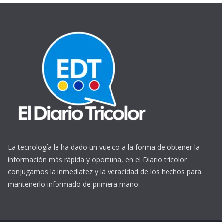
La tecnología le ha dado un vuelco a la forma de obtener la
información más rápida y oportuna, en el Diario tricolor
conjugamos la inmediatez y la veracidad de los hechos para
mantenerlo informado de primera mano.
https://www.ReplicasCheapWatches.com/
www.allwatchtrade.ru