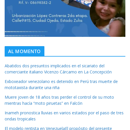
AL MOMENTO
Abatidos dos presuntos implicados en el sicariato del
comerciante italiano Vicenzo Cárcamo en La Concepción
Exboxeador venezolano es detenido en Perú tras muerte de
mototaxista durante una riña
Muere joven de 18 años tras perder el control de su moto
mientras hacía “moto piruetas” en Falcón
Inameh pronostica lluvias en varios estados por el paso de tres
ondas tropicales
El modelo rentista en VenezuelaEl propósito del presente