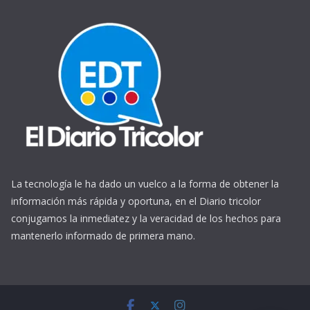
La tecnología le ha dado un vuelco a la forma de obtener la
información más rápida y oportuna, en el Diario tricolor
conjugamos la inmediatez y la veracidad de los hechos para
mantenerlo informado de primera mano.
https://www.ReplicasCheapWatches.com/
www.allwatchtrade.ru