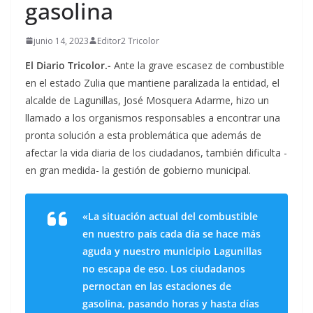
gasolina
junio 14, 2023
Editor2 Tricolor
El Diario Tricolor.-
Ante la grave escasez de combustible
en el estado Zulia que mantiene paralizada la entidad, el
alcalde de Lagunillas, José Mosquera Adarme, hizo un
llamado a los organismos responsables a encontrar una
pronta solución a esta problemática que además de
afectar la vida diaria de los ciudadanos, también dificulta -
en gran medida- la gestión de gobierno municipal.
«La situación actual del combustible
en nuestro país cada día se hace más
aguda y nuestro municipio Lagunillas
no escapa de eso. Los ciudadanos
pernoctan en las estaciones de
gasolina, pasando horas y hasta días