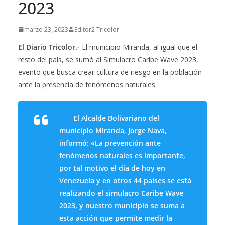
2023
marzo 23, 2023
Editor2 Tricolor
El Diario Tricolor.-
El municipio Miranda, al igual que el
resto del país, se sumó al Simulacro Caribe Wave 2023,
evento que busca crear cultura de riesgo en la población
ante la presencia de fenómenos naturales.
El Alcalde Bolivariano del
municipio Miranda, Jorge Nava,
informó: «La prevención ante
fenómenos naturales es importante,
por tal motivo el día de hoy en
Venezuela y en otros 44 países se está
realizando el simulacro Caribe Wave
2023, y nuestro municipio se suma a
esta acción que permite medir la