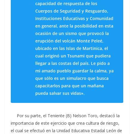
capacidad de respuesta de los
Cuerpos de Seguridad y Resguardo,
Instituciones Educativas y Comunidad
en general, ante la posibilidad en esta
ocasión de un sismo que provocó la
erupción del volcán Monte Peleé,
ubicado en las Islas de Martinica, el
cual originó un Tsunami que pudiera
llegar a las costas del país. Le pido a
mi amado pueblo guardar la calma, ya
que sólo es un simulacro que busca
capacitarlos para que un mañana
pueda salvar sus vidas».
Por su parte, el Teniente (B) Nelson Toro, destacó la
importancia de este ejercicio que crea cultura de riesgo,
el cual se efectuó en la Unidad Educativa Estadal León de