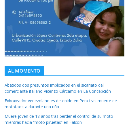
AL MOMENTO
Abatidos dos presuntos implicados en el sicariato del
comerciante italiano Vicenzo Cárcamo en La Concepción
Exboxeador venezolano es detenido en Perú tras muerte de
mototaxista durante una riña
Muere joven de 18 años tras perder el control de su moto
mientras hacía “moto piruetas” en Falcón