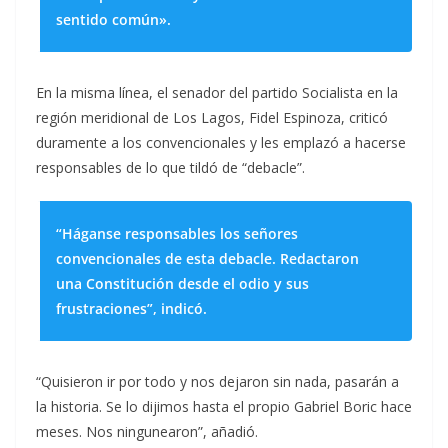
sentido común».
En la misma línea, el senador del partido Socialista en la
región meridional de Los Lagos, Fidel Espinoza, criticó
duramente a los convencionales y les emplazó a hacerse
responsables de lo que tildó de “debacle”.
“Háganse responsables los señores
convencionales de esta debacle. Redactaron
una Constitución desde el odio y sus
frustraciones”, indicó.
“Quisieron ir por todo y nos dejaron sin nada, pasarán a
la historia. Se lo dijimos hasta el propio Gabriel Boric hace
meses. Nos ningunearon”, añadió.