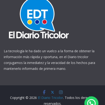
La tecnología le ha dado un vuelco a la forma de obtener la
información más rápida y oportuna, en el Diario tricolor
conjugamos la inmediatez y la veracidad de los hechos para
mantenerlo informado de primera mano.
https://www.ReplicasCheapWatches.com/
www.allwatchtrade.ru
Copyright © 2026
El Diario Tricolor
. Todos los derechos
reservados.