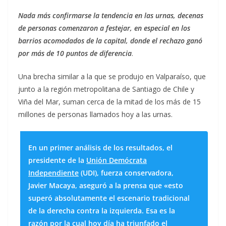
Nada más confirmarse la tendencia en las urnas, decenas
de personas comenzaron a festejar, en especial en los
barrios acomodados de la capital, donde el rechazo ganó
por más de 10 puntos de diferencia
.
Una brecha similar a la que se produjo en Valparaíso, que
junto a la región metropolitana de Santiago de Chile y
Viña del Mar, suman cerca de la mitad de los más de 15
millones de personas llamados hoy a las urnas.
En un primer análisis de los resultados, el
presidente de la
Unión Demócrata
Independiente
(UDI), fuerza conservadora,
Javier Macaya, aseguró a la prensa que «esto
superó absolutamente el escenario tradicional
de la derecha contra la izquierda. Esa es la
razón por la cual hoy día ha triunfado el