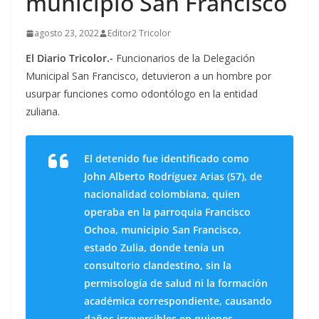
municipio San Francisco
agosto 23, 2022
Editor2 Tricolor
El Diario Tricolor.-
Funcionarios de la Delegación
Municipal San Francisco, detuvieron a un hombre por
usurpar funciones como odontólogo en la entidad
zuliana.
El detenido fue identificado como
John Alberto Rodríguez Arias (57), de
nacionalidad colombiana, quien
operaba en la parroquia Francisco
Ochoa, municipio San Francisco,
estado Zulia, donde tenía un
consultorio clandestino, sin la
permisología de salud ni la formación
académica correspondiente, causando
daños irreversibles en quienes