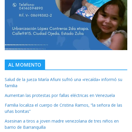
AL MOMENTO
Salud de la jueza María Afiuni sufrió una «recaída» informó su
familia
Aumentan las protestas por fallas eléctricas en Venezuela
Familia localiza el cuerpo de Cristina Ramos, “la señora de las
uñas bonitas”
Asesinan a tiros a joven madre venezolana de tres niños en
barrio de Barranquilla