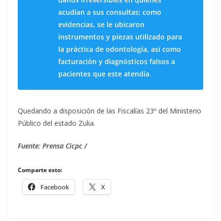
acudían a sus consultas; como
evidencias, se le ubicaron
instrumentos y piezas utilizado para
la práctica de odontología, así como
facturación y diagnósticos falsos a
pacientes que este atendía
.
Quedando a disposición de las Fiscalías 23º del Ministerio
Público del estado Zulia.
Fuente: Prensa Cicpc /
Comparte esto:
Facebook
X