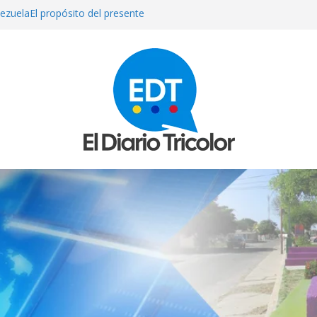
ezuelaEl propósito del presente
plicados en el sicariato del
cenzo Cárcamo en La Concepción
s detenido en Perú tras muerte de
riña
ras perder el control de su moto
uetas” en Falcón
 en varios estados por el paso de