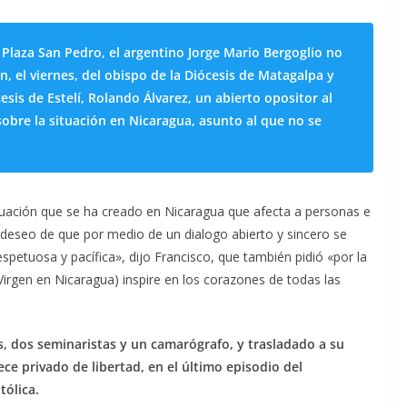
la Plaza San Pedro, el argentino Jorge Mario Bergoglio no
 el viernes, del obispo de la Diócesis de Matagalpa y
sis de Estelí, Rolando Álvarez, un abierto opositor al
sobre la situación en Nicaragua, asunto al que no se
ituación que se ha creado en Nicaragua que afecta a personas e
i deseo de que por medio de un dialogo abierto y sincero se
petuosa y pacífica», dijo Francisco, que también pidió «por la
Virgen en Nicaragua) inspire en los corazones de todas las
s, dos seminaristas y un camarógrafo, y trasladado a su
e privado de libertad, en el último episodio del
tólica.