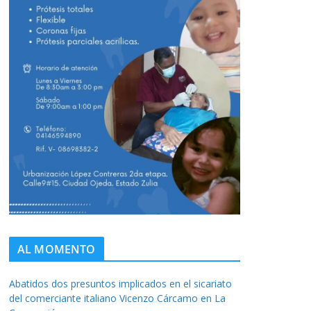
AL MOMENTO
Abatidos dos presuntos implicados en el sicariato
del comerciante italiano Vicenzo Cárcamo en La