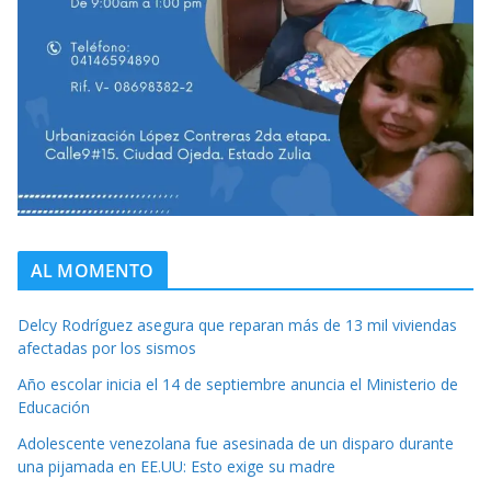
AL MOMENTO
Delcy Rodríguez asegura que reparan más de 13 mil viviendas
afectadas por los sismos
Año escolar inicia el 14 de septiembre anuncia el Ministerio de
Educación
Adolescente venezolana fue asesinada de un disparo durante
una pijamada en EE.UU: Esto exige su madre