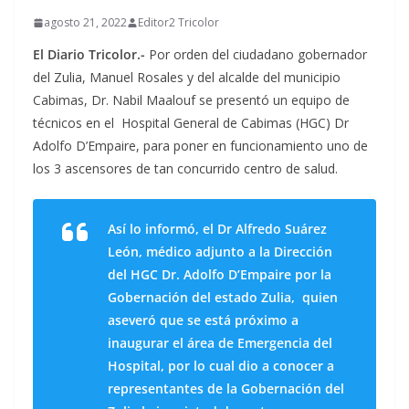
agosto 21, 2022
Editor2 Tricolor
El Diario Tricolor.-
Por orden del ciudadano gobernador
del Zulia, Manuel Rosales y del alcalde del municipio
Cabimas, Dr. Nabil Maalouf se presentó un equipo de
técnicos en el Hospital General de Cabimas (HGC) Dr
Adolfo D’Empaire, para poner en funcionamiento uno de
los 3 ascensores de tan concurrido centro de salud.
Así lo informó, el Dr Alfredo Suárez
León, médico adjunto a la Dirección
del HGC Dr. Adolfo D’Empaire por la
Gobernación del estado Zulia, quien
aseveró que se está próximo a
inaugurar el área de Emergencia del
Hospital, por lo cual dio a conocer a
representantes de la Gobernación del