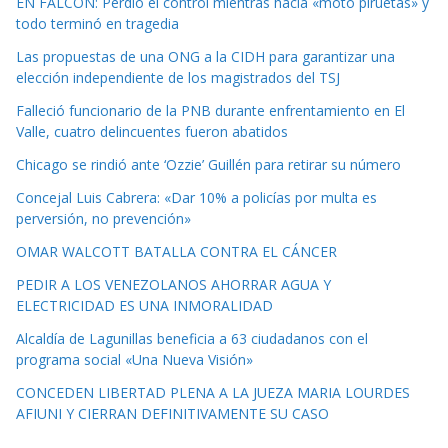
EN FALCÓN: Perdió el control mientras hacía «moto piruetas» y
todo terminó en tragedia
Las propuestas de una ONG a la CIDH para garantizar una
elección independiente de los magistrados del TSJ
Falleció funcionario de la PNB durante enfrentamiento en El
Valle, cuatro delincuentes fueron abatidos
Chicago se rindió ante ‘Ozzie’ Guillén para retirar su número
Concejal Luis Cabrera: «Dar 10% a policías por multa es
perversión, no prevención»
OMAR WALCOTT BATALLA CONTRA EL CÁNCER
PEDIR A LOS VENEZOLANOS AHORRAR AGUA Y
ELECTRICIDAD ES UNA INMORALIDAD
Alcaldía de Lagunillas beneficia a 63 ciudadanos con el
programa social «Una Nueva Visión»
CONCEDEN LIBERTAD PLENA A LA JUEZA MARIA LOURDES
AFIUNI Y CIERRAN DEFINITIVAMENTE SU CASO