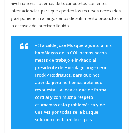
nivel nacional, además de tocar puertas con entes
internacionales para que aporten los recursos necesarios,
y así ponerle fin a largos años de sufrimiento producto de
la escasez del preciado líquido.
«El alcalde José Mosquera junto a mis
homólogos de la COL hemos hecho
mesas de trabajo e invitado al
presidente de Hidrolago, ingeniero
Freddy Rodríguez, para que nos
atienda pero no hemos obtenido
respuesta. La idea es que de forma
cordial y con mucho respeto
asumamos esta problemática y de
una vez por todas se le busque
solución»,
enfatizó Mosquera.