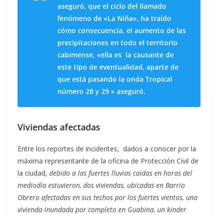
aseguró, que el ciclo del llamado
fenómeno de «La Niña», ha traído
cómo consecuencia, el aumento de las
precipitaciones en todo el territorio
cabimense, «ella es la causante de
este tipo de eventualidad, aparte de
que está pasando la onda Tropical
número 28 y 29 » aseguró.
Viviendas afectadas
Entre los reportes de incidentes, dados a conocer por la
máxima representante de la oficina de Protección Civil de
la ciudad,
debido a las fuertes lluvias caídas en horas del
mediodía estuvieron, dos viviendas, ubicadas en Barrio
Obrero afectadas en sus techos por los fuertes vientos, una
vivienda inundada por completo en Guabina, un kinder