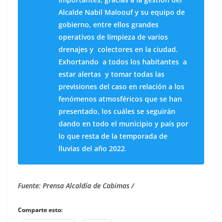
Alcalde Nabil Maloouf y su equipo de
gobierno, entre ellos grandes
operativos de limpieza de varios
drenajes y colectores en la ciudad.
Exhortando a todos los habitantes a
estar alertas y tomar todas las
previsiones del caso en relación a los
fenómenos atmosféricos que se han
presentado, los cuáles se seguirán
dando en todo el municipio y país por
lo que resta de la temporada de
lluvias del año 2022
.
Fuente: Prensa Alcaldía de Cabimas /
Comparte esto: