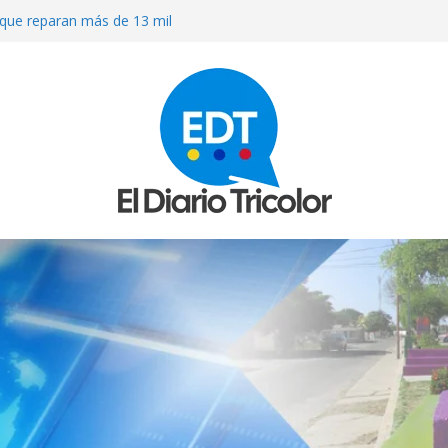
que reparan más de 13 mil
los sismos
OS A MACHETAZOS CUANDO
ARACUY
ierno a que atienda las necesidades
 terremotos
R MEDICINAS EN FARMACIAS DE
ULACIÓN DE MEDICAMENTOS
O» AL QUE INVADIERON LA CASA
RISIÓN