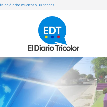
ndia dejó ocho muertos y 30 heridos
sta venezolana en Cúcuta: el verdugo
ollamada
brá «válvula de escape» para Cuba y
pueda esperar a Trump
toman conversaciones en el Hotel
iodistas
on un puñal y dejó heridas a su
 Bolívar