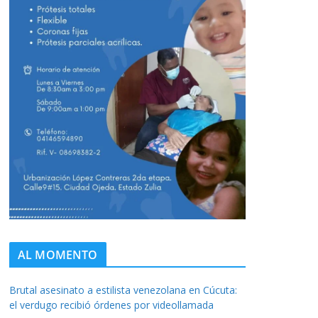
AL MOMENTO
Brutal asesinato a estilista venezolana en Cúcuta:
el verdugo recibió órdenes por videollamada