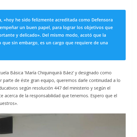
ía, «hoy he sido felizmente acreditada como Defensora
empeñar un buen papel, para lograr los objetivos que
rtante y delicado». Del mismo modo, acotó que la
ro que sin embargo, es un cargo que requiere de una
uela Básica ‘María Chiquinquirá Báez’ y designado como
ar parte de éste gran equipo, queremos darle continuidad a lo
ducativos según resolución 447 del ministerio y según el
ce acerca de la responsabilidad que tenemos. Espero que el
nuestros».