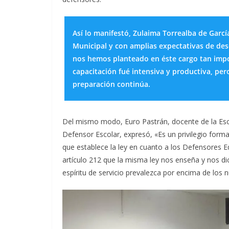
Así lo manifestó, Zulaima Torrealba de Garc
Municipal y con amplias expectativas de des
nos hemos planteado en éste cargo tan impo
capacitación fué intensiva y productiva, pe
preparación continúa.
Del mismo modo, Euro Pastrán, docente de la Esc
Defensor Escolar, expresó, «Es un privilegio form
que establece la ley en cuanto a los Defensores E
artículo 212 que la misma ley nos enseña y nos di
espíritu de servicio prevalezca por encima de los 