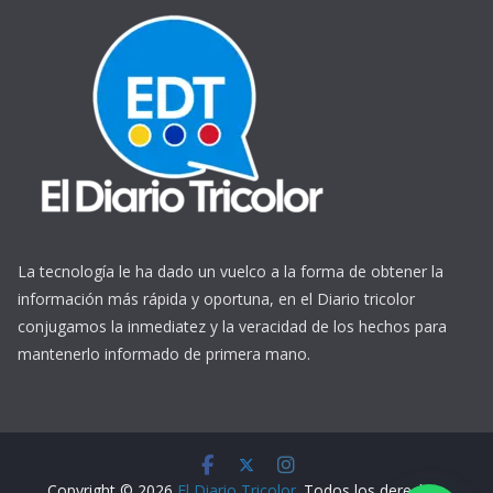
La tecnología le ha dado un vuelco a la forma de obtener la
información más rápida y oportuna, en el Diario tricolor
conjugamos la inmediatez y la veracidad de los hechos para
mantenerlo informado de primera mano.
https://www.ReplicasCheapWatches.com/
www.allwatchtrade.ru
Copyright © 2026
El Diario Tricolor
. Todos los derechos