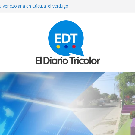
sta venezolana en Cúcuta: el verdugo
ollamada
 reporteros la cobertura del diálogo
ón
te con nueve mujeres y nueve
de De la Espriella
nuevo presidente de Corpoelec y
vicios Eléctricos
allece su padre tras una larga