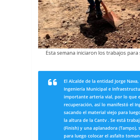
Esta semana iniciaron los trabajos para
El Alcalde de la entidad Jorge Nava
Ingeniería Municipal e Infraestruc
importante arteria vial, por lo que 
recuperación, así lo manifestó el 
sacando el material viejo para lueg
la altura de la Cantv . Se está tra
(Finish) y una aplanadora (Tampo), 
para luego colocar el asfalto toma