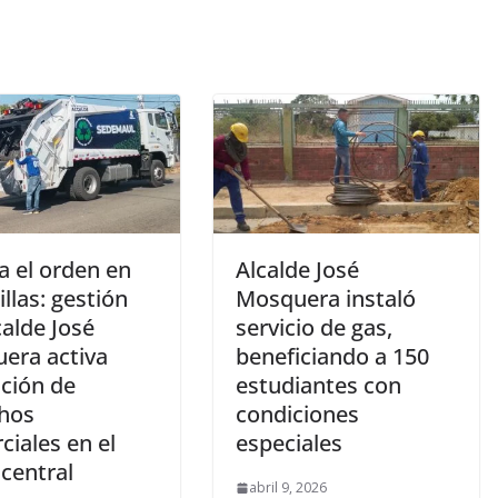
a el orden en
Alcalde José
llas: gestión
Mosquera instaló
calde José
servicio de gas,
era activa
beneficiando a 150
ación de
estudiantes con
hos
condiciones
iales en el
especiales
central
abril 9, 2026