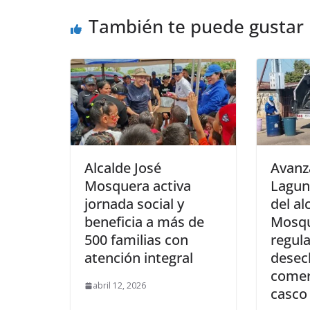
También te puede gustar
Alcalde José
Avanz
Mosquera activa
Laguni
jornada social y
del al
beneficia a más de
Mosqu
500 familias con
regul
atención integral
desec
comerc
abril 12, 2026
casco 