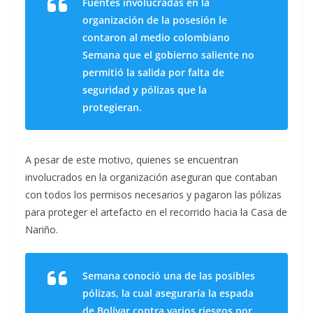
Fuentes involucradas en la
organización de la posesión le
contaron al medio colombiano
Semana que el gobierno saliente no
permitió la salida por falta de
seguridad y pólizas que la
protegieran.
A pesar de este motivo, quienes se encuentran
involucrados en la organización aseguran que contaban
con todos los permisos necesarios y pagaron las pólizas
para proteger el artefacto en el recorrido hacia la Casa de
Nariño.
Semana conoció una de las posibles
pólizas, la cual aseguraría la espada
de Bolívar contra varios riesgos por