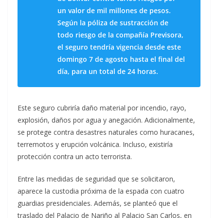
un valor de mil millones de pesos.
Según la póliza de sustracción de
todo riesgo de la compañía Previsora,
el seguro tendría vigencia desde este
domingo 7 de agosto hasta el final del
día, para un total de 24 horas.
Este seguro cubriría daño material por incendio, rayo,
explosión, daños por agua y anegación. Adicionalmente,
se protege contra desastres naturales como huracanes,
terremotos y erupción volcánica. Incluso, existiría
protección contra un acto terrorista.
Entre las medidas de seguridad que se solicitaron,
aparece la custodia próxima de la espada con cuatro
guardias presidenciales. Además, se planteó que el
traslado del Palacio de Nariño al Palacio San Carlos, en