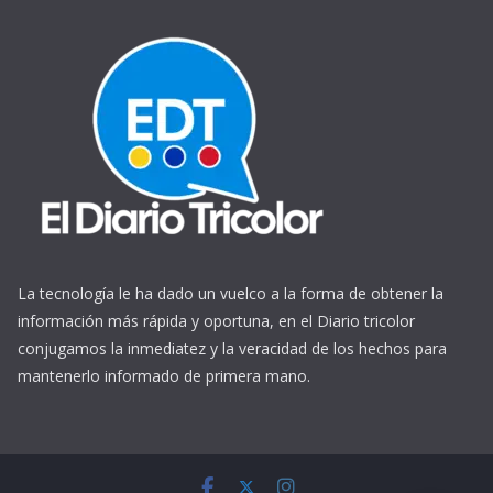
La tecnología le ha dado un vuelco a la forma de obtener la
información más rápida y oportuna, en el Diario tricolor
conjugamos la inmediatez y la veracidad de los hechos para
mantenerlo informado de primera mano.
https://www.ReplicasCheapWatches.com/
www.allwatchtrade.ru