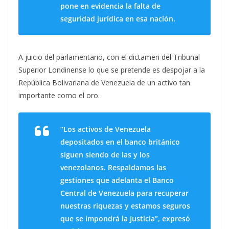
pone en evidencia la falta de
seguridad jurídica en esa nación.
A juicio del parlamentario, con el dictamen del Tribunal
Superior Londinense lo que se pretende es despojar a la
República Bolivariana de Venezuela de un activo tan
importante como el oro.
“Los activos de Venezuela
depositados en el banco británico
siguen siendo de las y los
venezolanos. Respaldamos las
gestiones que adelanta el Banco
Central de Venezuela para recuperar
nuestras riquezas y estamos seguros
que se impondrá la Justicia”, expresó