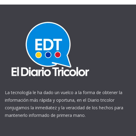
La tecnología le ha dado un vuelco a la forma de obtener la
información más rápida y oportuna, en el Diario tricolor
conjugamos la inmediatez y la veracidad de los hechos para
mantenerlo informado de primera mano.
https://www.ReplicasCheapWatches.com/
www.allwatchtrade.ru