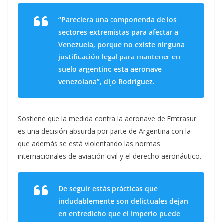
“Pareciera una componenda de los
sectores extremistas para afectar a
Venezuela, porque no existe ninguna
justificación legal para mantener en
suelo argentino esta aeronave
venezolana”, dijo Rodríguez.
Sostiene que la medida contra la aeronave de Emtrasur
es una decisión absurda por parte de Argentina con la
que además se está violentando las normas
internacionales de aviación civil y el derecho aeronáutico.
De seguir estás prácticas que
indudablemente son delictuales dejan
en entredicho que el Imperio puede