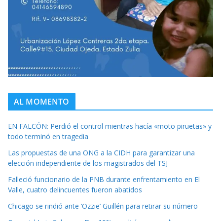
AL MOMENTO
EN FALCÓN: Perdió el control mientras hacía «moto piruetas» y
todo terminó en tragedia
Las propuestas de una ONG a la CIDH para garantizar una
elección independiente de los magistrados del TSJ
Falleció funcionario de la PNB durante enfrentamiento en El
Valle, cuatro delincuentes fueron abatidos
Chicago se rindió ante ‘Ozzie’ Guillén para retirar su número