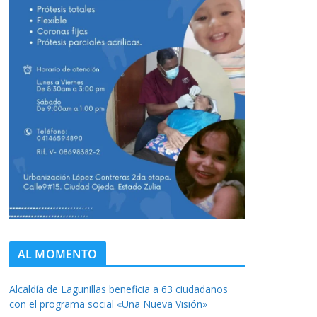
AL MOMENTO
Alcaldía de Lagunillas beneficia a 63 ciudadanos
con el programa social «Una Nueva Visión»