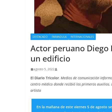
DESTACADO
FARANDULA
INTERNACIONALES
Actor peruano Diego 
un edificio
agosto 5, 2022
El Diario Tricolor
.
Medios de comunicación informar
centro médico donde recibió los primeros auxilios. 
artista
En la mañana de este viernes 5 de agosto se