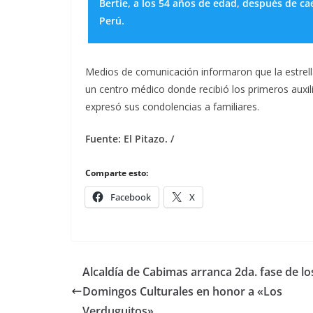
Bertie, a los 54 años de edad, después de cae
Perú.
Medios de comunicación informaron que la estrella
un centro médico donde recibió los primeros auxili
expresó sus condolencias a familiares.
Fuente: El Pitazo. /
Comparte esto:
Facebook
X
Alcaldía de Cabimas arranca 2da. fase de l
Domingos Culturales en honor a «Los
Verduguitos»