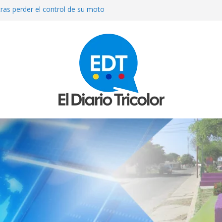
ras perder el control de su moto
uetas” en Falcón
neficia a 63 ciudadanos con el
eva Visión»
ENA A LA JUEZA MARIA LOURDES
NITIVAMENTE SU CASO
plicados en el sicariato del
cenzo Cárcamo en La Concepción
s detenido en Perú tras muerte de
riña