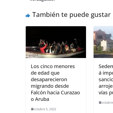
También te puede gustar
Los cinco menores
Sedem
de edad que
á imp
desaparecieron
sanci
migrando desde
arroj
Falcón hacia Curazao
vías p
o Aruba
octubre
octubre 5, 2022