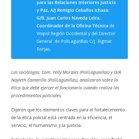
para las Relaciones Interiores Justicia
y Paz, A/J Remigio Ceballos Ichaso;
G/B. Juan Carlos Naveda Leira,
Coordinador de la Oficina Técnica
de
Visipol Región Occidental y del Director
General de PoliLagunillas C/J Rigmar
Borjas.
Las sociólogas; Com. Yelly Morales (PoliLagunillas) y O/A
Nayleth Camarillo (PoliLagunillas), analizaron sobre la
ética que debe ejercer el funcionario cuando realiza los
procedimientos policiales.
Dijeron que los elementos claves para el fortalecimiento
de la ética policial está centrada en la eficiencia, el
servicio, el humanismo y la justicia.