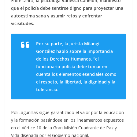
Entre tanto,
la psicóloga Vanessa Canelón, manifestó
que el policía debe sentirse digno para proyectar una
autoestima sana y asumir retos y enfrentar
vicisitudes.
Por su parte, la jurista Milangi
González habló sobre la importancia
de los Derechos Humanos, “el
funcionario policía debe tomar en
cuenta los elementos esenciales como
el respeto, la libertad, la dignidad y la
tolerancia.
PoliLagunillas sigue garantizado el valor por la educación
y la formación basándose en los lineamientos expuestos
en el Vértice 10 de la Gran Misión Cuadrante de Paz y
Vida diseñada por el Gobierno nacional.