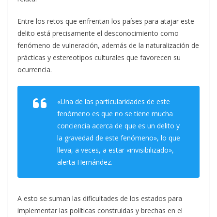
Entre los retos que enfrentan los países para atajar este
delito está precisamente el desconocimiento como
fenómeno de vulneración, además de la naturalización de
prácticas y estereotipos culturales que favorecen su
ocurrencia.
«Una de las particularidades de este
fenómeno es que no se tiene mucha
conciencia acerca de que es un delito y
la gravedad de este fenómeno», lo que
lleva, a veces, a estar «invisibilizado»,
alerta Hernández.
A esto se suman las dificultades de los estados para
implementar las políticas construidas y brechas en el