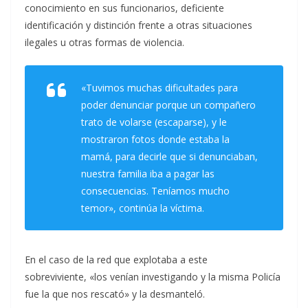
conocimiento en sus funcionarios, deficiente
identificación y distinción frente a otras situaciones
ilegales u otras formas de violencia.
«Tuvimos muchas dificultades para
poder denunciar porque un compañero
trato de volarse (escaparse), y le
mostraron fotos donde estaba la
mamá, para decirle que si denunciaban,
nuestra familia iba a pagar las
consecuencias. Teníamos mucho
temor», continúa la víctima.
En el caso de la red que explotaba a este
sobreviviente, «los venían investigando y la misma Policía
fue la que nos rescató» y la desmanteló.