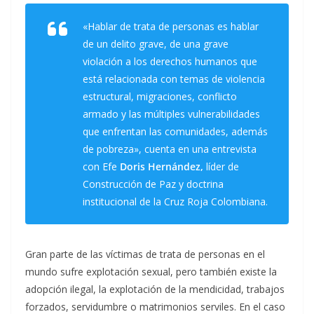
«Hablar de trata de personas es hablar
de un delito grave, de una grave
violación a los derechos humanos que
está relacionada con temas de violencia
estructural, migraciones, conflicto
armado y las múltiples vulnerabilidades
que enfrentan las comunidades, además
de pobreza», cuenta en una entrevista
con Efe
Doris Hernández,
líder de
Construcción de Paz y doctrina
institucional de la Cruz Roja Colombiana.
Gran parte de las víctimas de trata de personas en el
mundo sufre explotación sexual, pero también existe la
adopción ilegal, la explotación de la mendicidad, trabajos
forzados, servidumbre o matrimonios serviles. En el caso