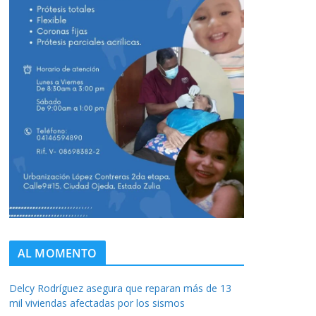
AL MOMENTO
Delcy Rodríguez asegura que reparan más de 13
mil viviendas afectadas por los sismos