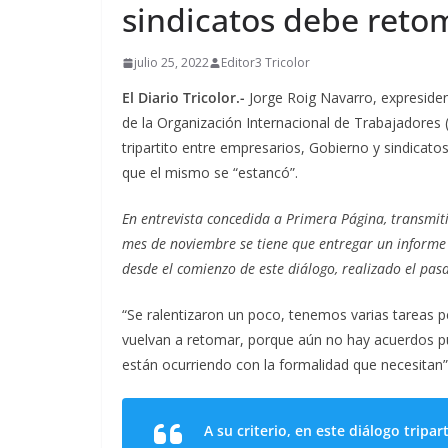
sindicatos debe reto
julio 25, 2022
Editor3 Tricolor
El Diario Tricolor.-
Jorge Roig Navarro, expresid
de la Organización Internacional de Trabajadores (
tripartito entre empresarios, Gobierno y sindicat
que el mismo se “estancó”.
En entrevista concedida a Primera Página, transmit
mes de noviembre se tiene que entregar un informe y
desde el comienzo de este diálogo, realizado el pas
“Se ralentizaron un poco, tenemos varias tareas 
vuelvan a retomar, porque aún no hay acuerdos pu
están ocurriendo con la formalidad que necesitan”,
A su criterio, en este diálogo tripar