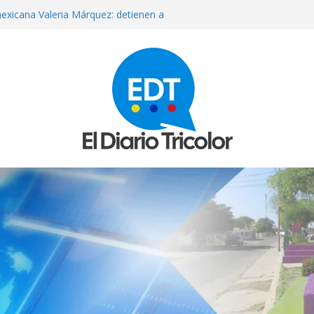
mexicana Valeria Márquez: detienen a
tor del crimen y surgen nuevos
iagnosticar daños y recuperar el
l
que reparan más de 13 mil
los sismos
e septiembre anuncia el Ministerio
ue asesinada de un disparo durante
sto exige su madre