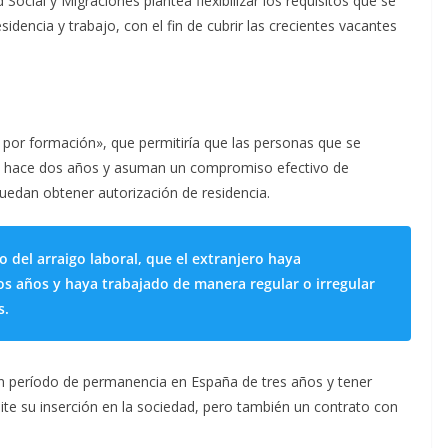
 Social y Migraciones plantea flexibilizar los requisitos que se
dencia y trabajo, con el fin de cubrir las crecientes vacantes
o por formación», que permitiría que las personas que se
de hace dos años y asuman un compromiso efectivo de
dan obtener autorización de residencia.
o del arraigo laboral, que el extranjero haya
 años y haya trabajado de manera regular o irregular
s.
un período de permanencia en España de tres años y tener
dite su inserción en la sociedad, pero también un contrato con