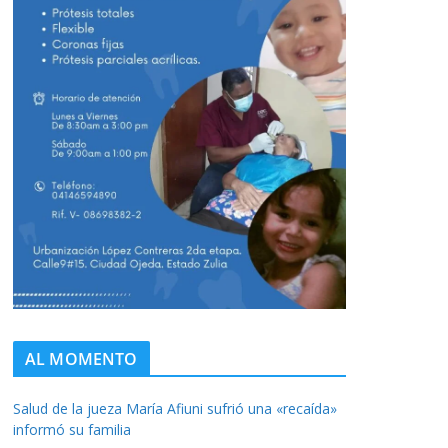
AL MOMENTO
Salud de la jueza María Afiuni sufrió una «recaída»
informó su familia