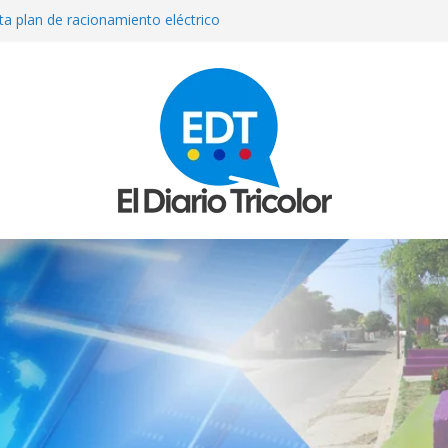
ta plan de racionamiento eléctrico
ortiguar déficit energético
fiuni sufrió una «recaída» informó su
r fallas eléctricas en Venezuela
 de Cristina Ramos, “la señora de las
 madre venezolana de tres niños en