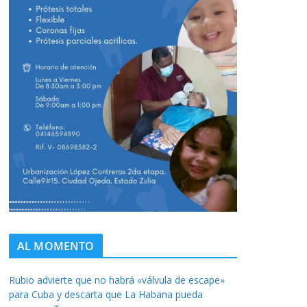
AL MOMENTO
Rubio advierte que no habrá «válvula de escape»
para Cuba y descarta que La Habana pueda