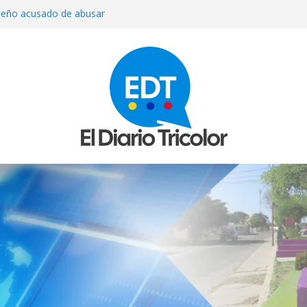
ileño acusado de abusar
utista de 5 años
brá «válvula de escape» para Cuba y
pueda esperar a Trump
toman conversaciones en el Hotel
iodistas
on un puñal y dejó heridas a su
 Bolívar
ndia dejó ocho muertos y 30 heridos