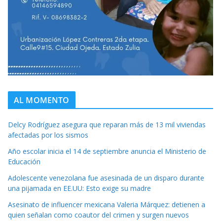
AL MOMENTO
Delcy Rodríguez asegura que reparan más de 13 mil viviendas
afectadas por los sismos
Año escolar inicia el 14 de septiembre anuncia el Ministerio de
Educación
Adolescente venezolana fue asesinada de un disparo durante
una pijamada en EE.UU: Esto exige su madre
Asesinato de influencer mexicana Valeria Márquez: detienen a
quien señalan como coautor del crimen y surgen nuevos