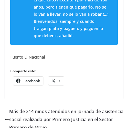
años, pero tienen que pagarlo. No se
lo van a llevar, no se lo van a robar (…)
Bienvenidos, siempre y cuando
traigan plata y paguen, y paguen lo
que deben», añadió.
Fuente El Nacional
Comparte esto:
Facebook
X
Más de 214 niños atendidos en jornada de asistencia
social realizada por Primero Justicia en el Sector
Primero de Mayo