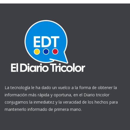
La tecnología le ha dado un vuelco a la forma de obtener la
información más rápida y oportuna, en el Diario tricolor
conjugamos la inmediatez y la veracidad de los hechos para
mantenerlo informado de primera mano.
https://www.ReplicasCheapWatches.com/
www.allwatchtrade.ru