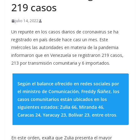
219 casos
julio 14, 2022
Un repunte en los casos diarios de coronavirus se ha
registrado en país desde hace casi un mes. Este
miércoles las autoridades en materia de la pandemia
informaron que en Venezuela se registraron 219 casos,
213 por transmisión comunitaria y 6 importados.
Según el balance ofrecido en redes sociales por
el ministro de Comunicación, Freddy Ñáñez, los
casos comunitarios están ubicados en los
siguientes estados: Zulia 66, Miranda 46,
Caracas 24, Yaracuy 23, Bolívar 23, entre otros
.
En este orden, exalta que Zulia presenta el mayor