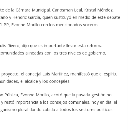
nte de la Cámara Municipal, Carlosman Leal, Kristal Méndez,
fricano y Hendric García, quien sustituyó en medio de este debate
el CLPP, Evonne Morillo con los mencionados voceros
ulis Rivero, dijo que es importante llevar esta reforma
comunidades alineadas con los tres niveles de gobierno,
royecto, el concejal Luis Martínez, manifestó que el espíritu
nidades, el alcalde y los concejales.
ión Pública, Evonne Morillo, acotó que la pasada gestión no
y restó importancia a los consejos comunales, hoy en día, el
rganismo plural dando cabida a todos los sectores políticos.