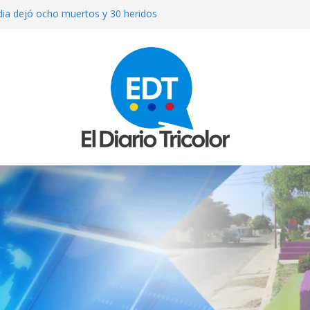
ndia dejó ocho muertos y 30 heridos
sta venezolana en Cúcuta: el verdugo
ollamada
brá «válvula de escape» para Cuba y
pueda esperar a Trump
toman conversaciones en el Hotel
iodistas
on un puñal y dejó heridas a su
 Bolívar