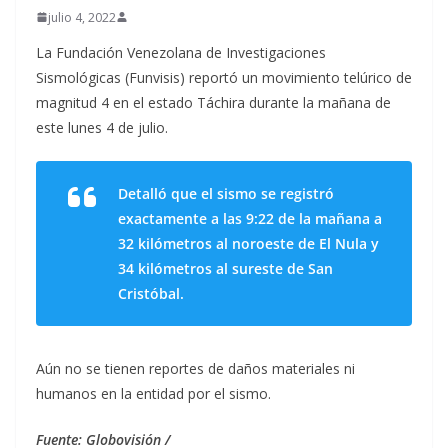
julio 4, 2022
La Fundación Venezolana de Investigaciones
Sismológicas (Funvisis) reportó un movimiento telúrico de
magnitud 4 en el estado Táchira durante la mañana de
este lunes 4 de julio.
Detalló que el sismo se registró
exactamente a las 9:22 de la mañana a
32 kilómetros al noroeste de El Nula y
34 kilómetros al sureste de San
Cristóbal.
Aún no se tienen reportes de daños materiales ni
humanos en la entidad por el sismo.
Fuente: Globovisión /