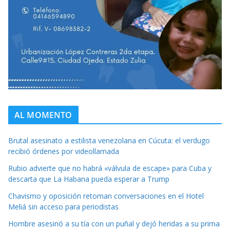
AL MOMENTO
Brutal asesinato a estilista venezolana en Cúcuta: el verdugo
recibió órdenes por videollamada
Rubio advierte que no habrá «válvula de escape» para Cuba y
descarta que La Habana pueda esperar a Trump
Chavismo y oposición retoman conversaciones en el Hotel
Meliá sin acceso para periodistas
Hombre asesinó a su tía con un puñal y dejó heridas a su prima