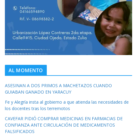
AL MOMENTO
ASESINAN A DOS PRIMOS A MACHETAZOS CUANDO
GUIABAN GANADO EN YARACUY
Fe y Alegría insta al gobierno a que atienda las necesidades de
los docentes tras los terremotos
CAVEFAR PIDIÓ COMPRAR MEDICINAS EN FARMACIAS DE
CONFIANZA ANTE CIRCULACIÓN DE MEDICAMENTOS
FALSIFICADOS