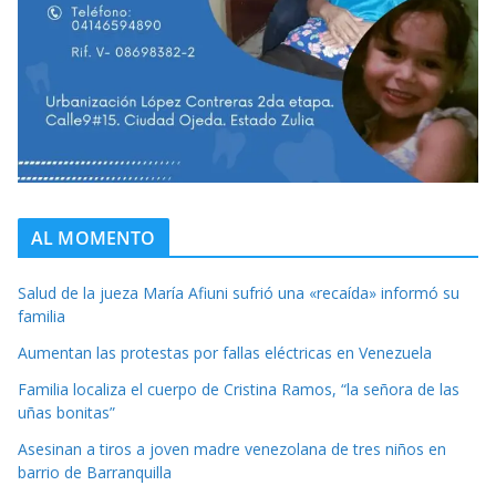
AL MOMENTO
Salud de la jueza María Afiuni sufrió una «recaída» informó su
familia
Aumentan las protestas por fallas eléctricas en Venezuela
Familia localiza el cuerpo de Cristina Ramos, “la señora de las
uñas bonitas”
Asesinan a tiros a joven madre venezolana de tres niños en
barrio de Barranquilla