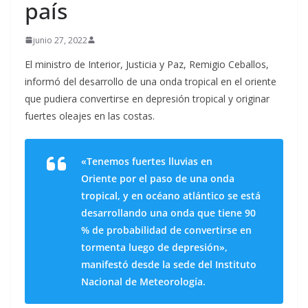
país
junio 27, 2022
El ministro de Interior, Justicia y Paz, Remigio Ceballos,
informó del desarrollo de una onda tropical en el oriente
que pudiera convertirse en depresión tropical y originar
fuertes oleajes en las costas.
«Tenemos fuertes lluvias en
Oriente por el paso de una onda
tropical, y en océano atlántico se está
desarrollando una onda que tiene 90
% de probabilidad de convertirse en
tormenta luego de depresión»,
manifestó desde la sede del Instituto
Nacional de Meteorología.