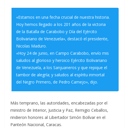
«Estamos en una fecha crucial de nuestra historia.
Hoy hemos llegado a los 201 años de la victoria
de la Batalla de Carabobo y Día del Ejército
Bolivariano de Venezuela», destacó el presidente,
Nicolas Maduro.
«Hoy 24 de junio, en Campo Carabobo, envío mis
saludos al glorioso y heroico Ejército Bolivariano
de Venezuela, a los Sanjuaneros y que repique el
tambor de alegría; y saludos al espíritu inmortal
del Negro Primero, de Pedro Camejo», dijo.
Más temprano, las autoridades, encabezadas por el
ministro de Interior, Justicia y Paz, Remigio Ceballos,
rindieron honores al Libertador Simón Bolívar en el
Panteón Nacional, Caracas.