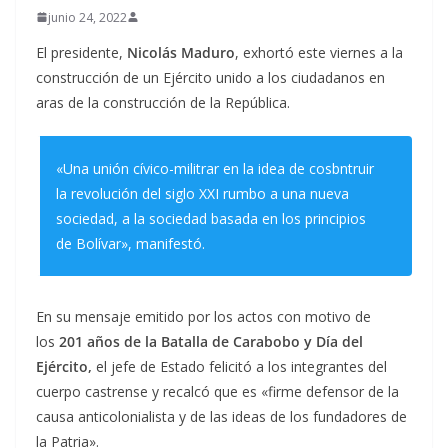
junio 24, 2022
El presidente,
Nicolás Maduro
, exhortó este viernes a la
construcción de un Ejército unido a los ciudadanos en
aras de la construcción de la República.
«Una unión cívico-militrar en la idea de cosbntruir
la revolución del siglo XXI rumbo a una nueva
sociedad, a la sociedad basada en los principios
de Bolívar», manifestó.
En su mensaje emitido por los actos con motivo de
los
201 años de la Batalla de Carabobo y Día del
Ejército,
el jefe de Estado felicitó a los integrantes del
cuerpo castrense y recalcó que es «firme defensor de la
causa anticolonialista y de las ideas de los fundadores de
la Patria».