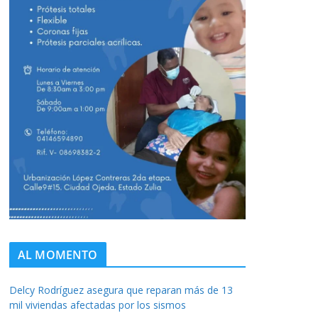
AL MOMENTO
Delcy Rodríguez asegura que reparan más de 13
mil viviendas afectadas por los sismos