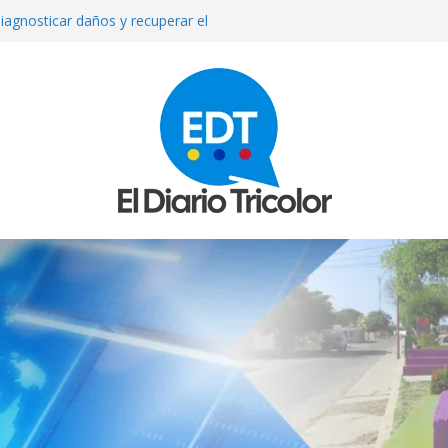
iagnosticar daños y recuperar el
l
que reparan más de 13 mil
los sismos
e septiembre anuncia el Ministerio
ue asesinada de un disparo durante
sto exige su madre
mexicana Valeria Márquez: detienen a
tor del crimen y surgen nuevos