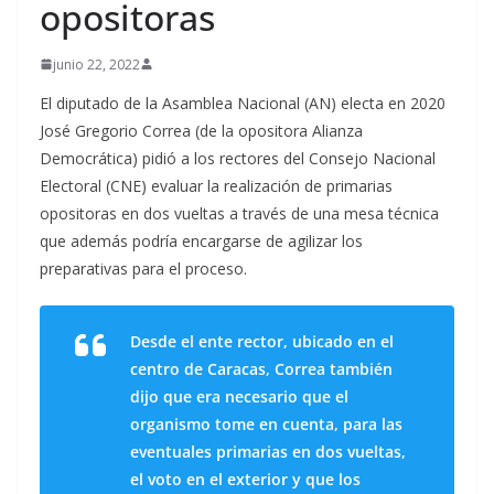
opositoras
junio 22, 2022
El diputado de la Asamblea Nacional (AN) electa en 2020
José Gregorio Correa (de la opositora Alianza
Democrática) pidió a los rectores del Consejo Nacional
Electoral (CNE) evaluar la realización de primarias
opositoras en dos vueltas a través de una mesa técnica
que además podría encargarse de agilizar los
preparativas para el proceso.
Desde el ente rector, ubicado en el
centro de Caracas, Correa también
dijo que era necesario que el
organismo tome en cuenta, para las
eventuales primarias en dos vueltas,
el voto en el exterior y que los