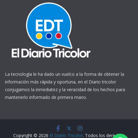
La tecnología le ha dado un vuelco a la forma de obtener la
información más rápida y oportuna, en el Diario tricolor
conjugamos la inmediatez y la veracidad de los hechos para
mantenerlo informado de primera mano.
https://www.ReplicasCheapWatches.com/
www.allwatchtrade.ru
Copyright © 2026
El Diario Tricolor
. Todos los derechos