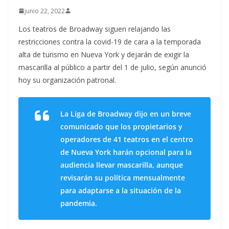
junio 22, 2022
Los teatros de Broadway siguen relajando las
restricciones contra la covid-19 de cara a la temporada
alta de turismo en Nueva York y dejarán de exigir la
mascarilla al público a partir del 1 de julio, según anunció
hoy su organización patronal.
La Liga de Broadway dijo en un breve
comunicado que los propietarios y
operadores de 41 teatros en el centro
de Nueva York harán opcional para la
audiencia llevar mascarilla, aunque
revisarán su política mensualmente
para adaptarse a la situación de la
pandemia.