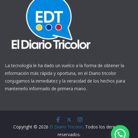
La tecnología le ha dado un vuelco a la forma de obtener la
información más rápida y oportuna, en el Diario tricolor
conjugamos la inmediatez y la veracidad de los hechos para
mantenerlo informado de primera mano.
https://www.ReplicasCheapWatches.com/
www.allwatchtrade.ru
Copyright © 2026
El Diario Tricolor
. Todos los derechos
reservados.