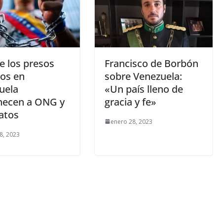
e los presos
Francisco de Borbón
cos en
sobre Venezuela:
uela
«Un país lleno de
necen a ONG y
gracia y fe»
atos
enero 28, 2023
8, 2023