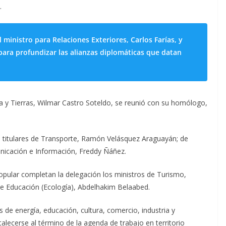
.
l ministro para Relaciones Exteriores, Carlos Farías, y
ara profundizar las alianzas diplomáticas que datan
a y Tierras, Wilmar Castro Soteldo, se reunió con su homólogo,
s titulares de Transporte, Ramón Velásquez Araguayán; de
unicación e Información, Freddy Ñáñez.
opular completan la delegación los ministros de Turismo,
 Educación (Ecología), Abdelhakim Belaabed.
 de energía, educación, cultura, comercio, industria y
alecerse al término de la agenda de trabajo en territorio