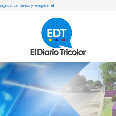
iagnosticar daños y recuperar el
l
que reparan más de 13 mil
los sismos
e septiembre anuncia el Ministerio
ue asesinada de un disparo durante
sto exige su madre
mexicana Valeria Márquez: detienen a
tor del crimen y surgen nuevos