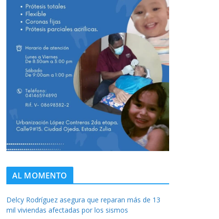
AL MOMENTO
Delcy Rodríguez asegura que reparan más de 13
mil viviendas afectadas por los sismos