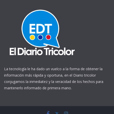
La tecnología le ha dado un vuelco a la forma de obtener la
información más rápida y oportuna, en el Diario tricolor
conjugamos la inmediatez y la veracidad de los hechos para
mantenerlo informado de primera mano.
https://www.ReplicasCheapWatches.com/
www.allwatchtrade.ru