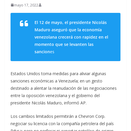
mayo 17, 2022
El 12 de mayo, el presidente Nicolás
Maduro aseguró que la economía
venezolana crecerá con rapidez en el
momento que se levanten las
sancion
es
Estados Unidos toma medidas para aliviar algunas
sanciones económicas a Venezuela; en un gesto
destinado a alentar la reanudación de las negociaciones
entre la oposición venezolana y el gobierno del
presidente Nicolás Maduro, informó AP.
Los cambios limitados permitirán a Chevron Corp.
negociar su licencia con la compañía petrolera del país
Pdvsa; pero no perforar ni exportar petróleo de origen