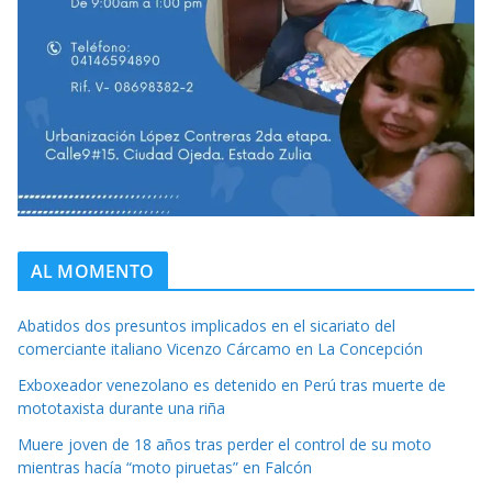
AL MOMENTO
Abatidos dos presuntos implicados en el sicariato del
comerciante italiano Vicenzo Cárcamo en La Concepción
Exboxeador venezolano es detenido en Perú tras muerte de
mototaxista durante una riña
Muere joven de 18 años tras perder el control de su moto
mientras hacía “moto piruetas” en Falcón