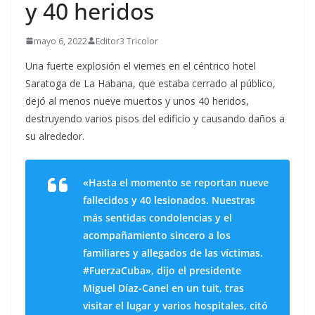
y 40 heridos
mayo 6, 2022
Editor3 Tricolor
Una fuerte explosión el viernes en el céntrico hotel
Saratoga de La Habana, que estaba cerrado al público,
dejó al menos nueve muertos y unos 40 heridos,
destruyendo varios pisos del edificio y causando daños a
su alrededor.
«Hasta el momento se reportan nueve
fallecidos y 40 lesionados. Nuestras
más sentidas condolencias y el
acompañamiento sincero a los
familiares y allegados de las víctimas.
#FuerzaCuba», dijo el presidente
Miguel Díaz-Canel en un tuit, tras
visitar el lugar y varios hospitales, citó