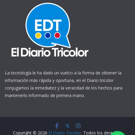
La tecnología le ha dado un vuelco a la forma de obtener la
información más rápida y oportuna, en el Diario tricolor
conjugamos la inmediatez y la veracidad de los hechos para
mantenerlo informado de primera mano.
https://www.ReplicasCheapWatches.com/
www.allwatchtrade.ru
Copyright © 2026
El Diario Tricolor
. Todos los derechos