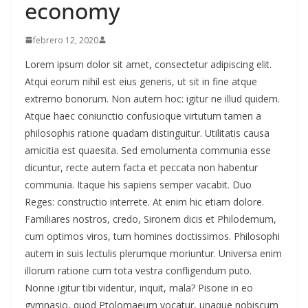
economy
febrero 12, 2020
Lorem ipsum dolor sit amet, consectetur adipiscing elit.
Atqui eorum nihil est eius generis, ut sit in fine atque
extrerno bonorum. Non autem hoc: igitur ne illud quidem.
Atque haec coniunctio confusioque virtutum tamen a
philosophis ratione quadam distinguitur. Utilitatis causa
amicitia est quaesita. Sed emolumenta communia esse
dicuntur, recte autem facta et peccata non habentur
communia. Itaque his sapiens semper vacabit. Duo
Reges: constructio interrete. At enim hic etiam dolore.
Familiares nostros, credo, Sironem dicis et Philodemum,
cum optimos viros, tum homines doctissimos. Philosophi
autem in suis lectulis plerumque moriuntur. Universa enim
illorum ratione cum tota vestra confligendum puto.
Nonne igitur tibi videntur, inquit, mala? Pisone in eo
gymnasio, quod Ptolomaeum vocatur, unaque nobiscum