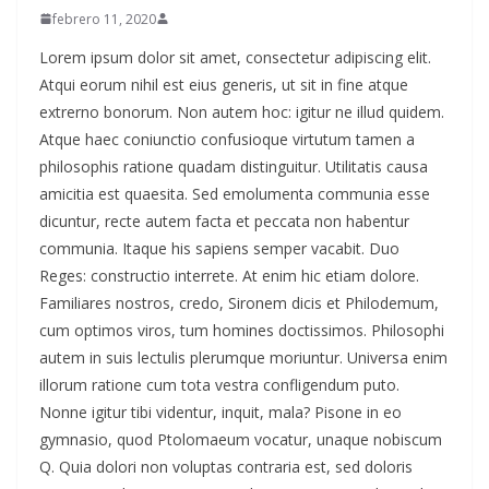
febrero 11, 2020
Lorem ipsum dolor sit amet, consectetur adipiscing elit.
Atqui eorum nihil est eius generis, ut sit in fine atque
extrerno bonorum. Non autem hoc: igitur ne illud quidem.
Atque haec coniunctio confusioque virtutum tamen a
philosophis ratione quadam distinguitur. Utilitatis causa
amicitia est quaesita. Sed emolumenta communia esse
dicuntur, recte autem facta et peccata non habentur
communia. Itaque his sapiens semper vacabit. Duo
Reges: constructio interrete. At enim hic etiam dolore.
Familiares nostros, credo, Sironem dicis et Philodemum,
cum optimos viros, tum homines doctissimos. Philosophi
autem in suis lectulis plerumque moriuntur. Universa enim
illorum ratione cum tota vestra confligendum puto.
Nonne igitur tibi videntur, inquit, mala? Pisone in eo
gymnasio, quod Ptolomaeum vocatur, unaque nobiscum
Q. Quia dolori non voluptas contraria est, sed doloris