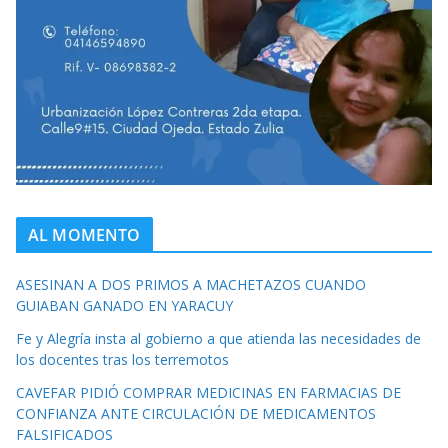
AL MOMENTO
ASESINAN A DOS PRIMOS A MACHETAZOS CUANDO
GUIABAN GANADO EN YARACUY
Fe y Alegría insta al gobierno a que atienda las necesidades de
los docentes tras los terremotos
CAVEFAR PIDIÓ COMPRAR MEDICINAS EN FARMACIAS DE
CONFIANZA ANTE CIRCULACIÓN DE MEDICAMENTOS
FALSIFICADOS