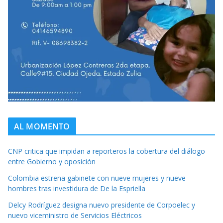
AL MOMENTO
CNP critica que impidan a reporteros la cobertura del diálogo
entre Gobierno y oposición
Colombia estrena gabinete con nueve mujeres y nueve
hombres tras investidura de De la Espriella
Delcy Rodríguez designa nuevo presidente de Corpoelec y
nuevo viceministro de Servicios Eléctricos