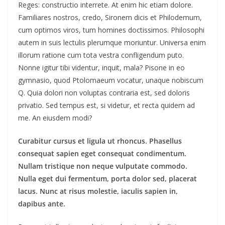
Reges: constructio interrete. At enim hic etiam dolore.
Familiares nostros, credo, Sironem dicis et Philodemum,
cum optimos viros, tum homines doctissimos. Philosophi
autem in suis lectulis plerumque moriuntur. Universa enim
illorum ratione cum tota vestra confligendum puto.
Nonne igitur tibi videntur, inquit, mala? Pisone in eo
gymnasio, quod Ptolomaeum vocatur, unaque nobiscum
Q. Quia dolori non voluptas contraria est, sed doloris
privatio. Sed tempus est, si videtur, et recta quidem ad
me. An eiusdem modi?
Curabitur cursus et ligula ut rhoncus. Phasellus
consequat sapien eget consequat condimentum.
Nullam tristique non neque vulputate commodo.
Nulla eget dui fermentum, porta dolor sed, placerat
lacus. Nunc at risus molestie, iaculis sapien in,
dapibus ante.