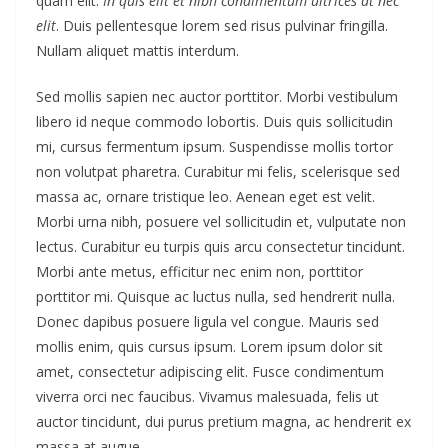
quam elit.
In quis elit et nibh condimentum ultrices at nec
elit
. Duis pellentesque lorem sed risus pulvinar fringilla.
Nullam aliquet mattis interdum.
Sed mollis sapien nec auctor porttitor. Morbi vestibulum
libero id neque commodo lobortis. Duis quis sollicitudin
mi, cursus fermentum ipsum. Suspendisse mollis tortor
non volutpat pharetra. Curabitur mi felis, scelerisque sed
massa ac, ornare tristique leo. Aenean eget est velit.
Morbi urna nibh, posuere vel sollicitudin et, vulputate non
lectus. Curabitur eu turpis quis arcu consectetur tincidunt.
Morbi ante metus, efficitur nec enim non, porttitor
porttitor mi. Quisque ac luctus nulla, sed hendrerit nulla.
Donec dapibus posuere ligula vel congue. Mauris sed
mollis enim, quis cursus ipsum. Lorem ipsum dolor sit
amet, consectetur adipiscing elit. Fusce condimentum
viverra orci nec faucibus. Vivamus malesuada, felis ut
auctor tincidunt, dui purus pretium magna, ac hendrerit ex
massa at augue.