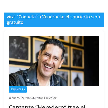
viral “Coqueta“ a Venezuela: el concierto será
gratuito
FARANDULA
enero 29, 2025
Editor3 Tricolor
Cantante “Heredero“ trae el