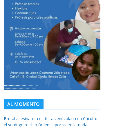
AL MOMENTO
Brutal asesinato a estilista venezolana en Cúcuta:
el verdugo recibió órdenes por videollamada