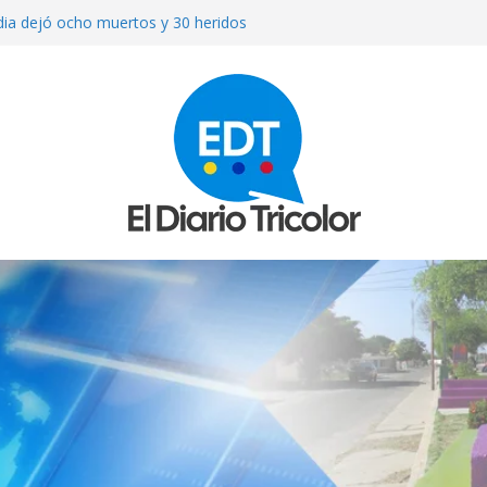
ndia dejó ocho muertos y 30 heridos
sta venezolana en Cúcuta: el verdugo
ollamada
brá «válvula de escape» para Cuba y
pueda esperar a Trump
toman conversaciones en el Hotel
iodistas
on un puñal y dejó heridas a su
 Bolívar